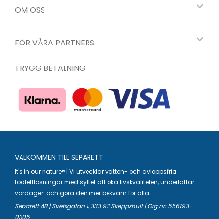
OM OSS
FÖR VÅRA PARTNERS
TRYGG BETALNING
VÄLKOMMEN TILL SEPARETT
It's in our nature® | Vi utvecklar vatten- och avloppsfria
toalettlösningar med syftet att öka livskvaliteten, underlättar
vardagen och göra den mer bekväm för alla.
Separett AB | Svetsgatan 1, 333 93 Skeppshult | Org nr: 556193-
0305